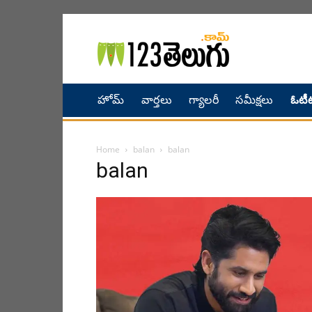
హోమ్
వార్తలు
గ్యాలరీ
సమీక్షలు
ఓటీట
Home
balan
balan
balan