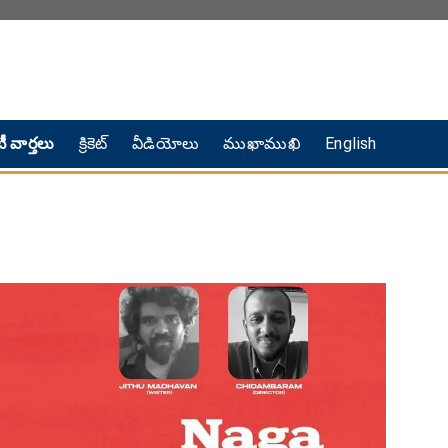
ీ వార్తలు
క్రికెట్
వీడియోలు
ముఖాముఖి
English