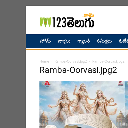
హోమ్
వార్తలు
గ్యాలరీ
సమీక్షలు
ఓటీట
Home
Ramba-Oorvasi.jpg2
Ramba-Oorvasi.jpg2
Ramba-Oorvasi.jpg2