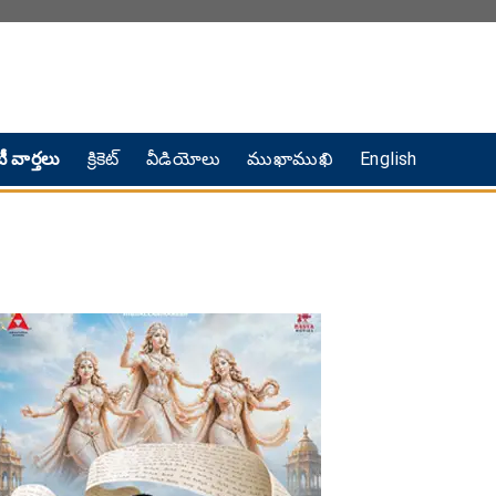
ీ వార్తలు
క్రికెట్
వీడియోలు
ముఖాముఖి
English