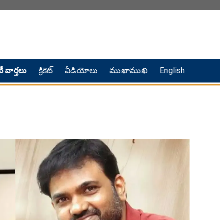
ీ వార్తలు
క్రికెట్
వీడియోలు
ముఖాముఖి
English