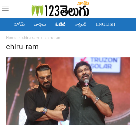
హోమ్
వార్తలు
ఓటిటి
గ్యాలరీ
ENGLISH
Home
chiru-ram
chiru-ram
chiru-ram