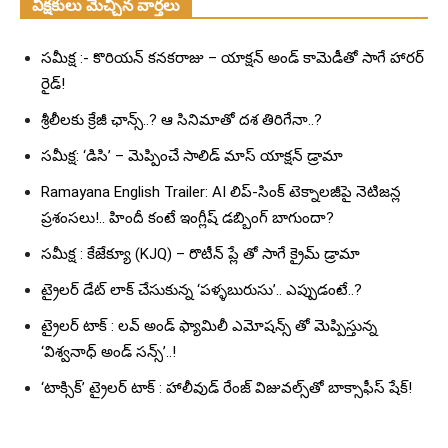
వీక్షకులు మెచ్చిన వార్తలు
సమీక్ష :- కొరియన్ కనకరాజు – యాక్షన్ అండ్ కామెడీతో సాగే హారర్
రైడ్!
శ్రీలీలకు క్రేజీ ఛాన్స్..? ఆ సినిమాతో దశ తిరిగేనా..?
సమీక్ష: ‘డిసి’ – మెప్పించే సాలిడ్ మాస్ యాక్షన్ డ్రామా
Ramayana English Trailer: AI లిప్-సింక్ టెక్నాలజీపై నెటిజన్ల
ప్రశంసలు!.. హిందీ కంటే ఇంగ్లీష్ డబ్బింగ్ బాగుందా?
సమీక్ష : కేజేక్యూ (KJQ) – రొటీన్ ప్లే తో సాగే క్రైమ్ డ్రామా
ట్రైలర్ డేట్ లాక్ చేసుకున్న ‘పళ్ళబురుసు’.. ఎప్పుడంటే..?
ట్రైలర్ టాక్ : లవ్ అండ్ ఫ్యామిలీ ఎమోషన్స్ తో మెప్పిస్తున్న
‘విశ్వనాధ్ అండ్ సన్స్’..!
‘టాక్సిక్’ ట్రైలర్ టాక్ : హాలీవుడ్ రేంజ్ విజువల్స్‌తో బాక్సాఫీస్ షేక్!