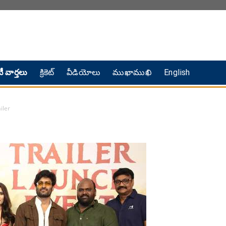
ీ వార్తలు
క్రికెట్
వీడియోలు
ముఖాముఖి
English
iler