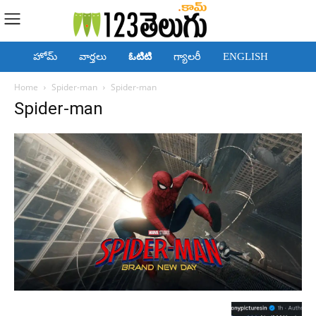
హోమ్
వార్తలు
ఓటిటి
గ్యాలరీ
ENGLISH
Home
Spider-man
Spider-man
Spider-man