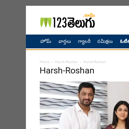
హోమ్
వార్తలు
గ్యాలరీ
సమీక్షలు
ఓటీట
Home
Harsh-Roshan
Harsh-Roshan
Harsh-Roshan