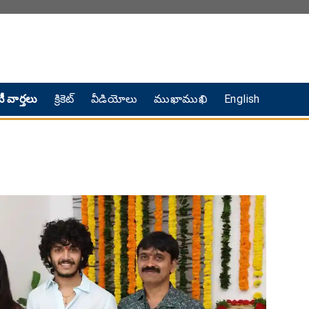
ీ వార్తలు
క్రికెట్
వీడియోలు
ముఖాముఖి
English