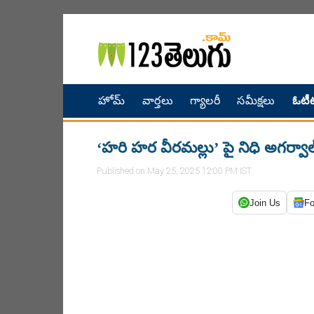
హోమ్
వార్తలు
గ్యాలరీ
సమీక్షలు
ఓటీట
‘హరి హర వీరమల్లు’ పై నిధి అగర్వాల్ క్
Published on May 25, 2025 12:00 PM IST
Join Us
Fo