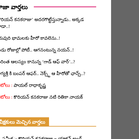
ాజా వార్తలు
ొరియన్ కనకరాజు’ అదరగొట్టేస్తున్నాడు.. అక్కడ
డా..!
ువురి భామలకు హీరో కావలెను..!
ండు రోజుల్లో పోటీ.. ఆగనంటున్న నయన్..!
ింత ఆలస్యం కానున్న ‘గాడ్ ఆఫ్ వార్’..?
గ్యశ్రీ కి బంపర్ ఆఫర్.. నెక్స్ట్ ఆ హీరోతో ఛాన్స్..?
పాయల్ రాధాకృష్ణ
కొరియన్ కనకరాజు నటి రితికా నాయక్
వీక్షకులు మెచ్చిన వార్తలు
సమీక్ష :- కొరియన్ కనకరాజు – యాక్షన్ అండ్