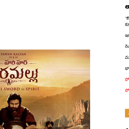
త
‘క
కూ
ఇర
రె
మర
భా