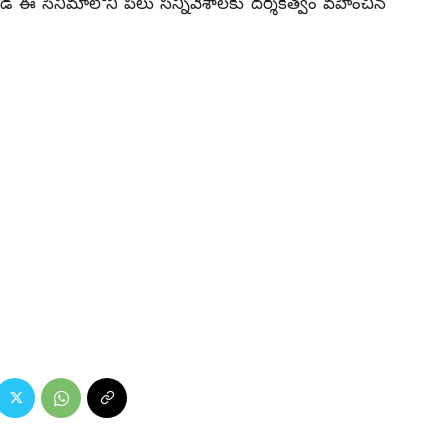
్లమూడి ఈ సినిమాలోని పలు సన్నివేశాలకు దర్శకత్వం వహించిన