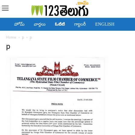
హోమ్
వార్తలు
ఓటిటి
గ్యాలరీ
ENGLISH
Home
p
p
p