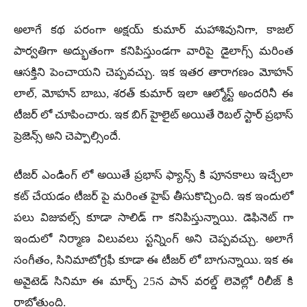
అలాగే కథ పరంగా అక్షయ్ కుమార్ మహాశివునిగా, కాజల్
పార్వతిగా అద్భుతంగా కనిపిస్తుండగా వారిపై డైలాగ్స్ మరింత
ఆసక్తిని పెంచాయని చెప్పవచ్చు. ఇక ఇతర తారాగణం మోహన్
లాల్, మోహన్ బాబు, శరత్ కుమార్ ఇలా ఆల్మోస్ట్ అందరినీ ఈ
టీజర్ లో చూపించారు. ఇక బిగ్ హైలైట్ అయితే రెబల్ స్టార్ ప్రభాస్
ప్రెజెన్స్ అని చెప్పాల్సిందే.
టీజర్ ఎండింగ్ లో అయితే ప్రభాస్ ఫ్యాన్స్ కి పూనకాలు ఇచ్చేలా
కట్ చేయడం టీజర్ పై మరింత హైప్ తీసుకొచ్చింది. ఇక ఇందులో
పలు విజువల్స్ కూడా సాలిడ్ గా కనిపిస్తున్నాయి. డెఫినెట్ గా
ఇందులో నిర్మాణ విలువలు స్టన్నింగ్ అని చెప్పవచ్చు. అలాగే
సంగీతం, సినిమాటోగ్రఫీ కూడా ఈ టీజర్ లో బాగున్నాయి. ఇక ఈ
అవైటెడ్ సినిమా ఈ మార్చ్ 25న పాన్ వరల్డ్ లెవెల్లో రిలీజ్ కి
రాబోతుంది.