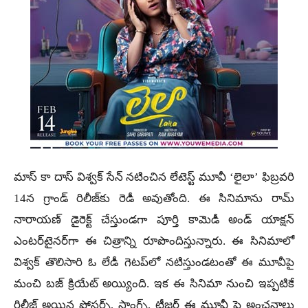
మాస్ కా దాస్ విశ్వక్ సేన్ నటించిన లేటెస్ట్ మూవీ ‘లైలా’ ఫిబ్రవరి
14న గ్రాండ్ రిలీజ్‌కు రెడీ అవుతోంది. ఈ సినిమాను రామ్
నారాయణ్ డైరెక్ట్ చేస్తుండగా పూర్తి కామెడీ అండ్ యాక్షన్
ఎంటర్‌టైనర్‌గా ఈ చిత్రాన్ని రూపొందిస్తున్నారు. ఈ సినిమాలో
విశ్వక్ తొలిసారి ఓ లేడీ గెటప్‌లో నటిస్తుండటంతో ఈ మూవీపై
మంచి బజ్ క్రియేట్ అయ్యింది. ఇక ఈ సినిమా నుంచి ఇప్పటికే
రిలీజ్ అయిన పోస్టర్స్, సాంగ్స్, టీజర్ ఈ మూవీ పై అంచనాలు