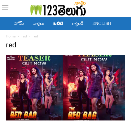
హోమ్
వార్తలు
ఓటిటి
గ్యాలరీ
ENGLISH
Home
red
red
red