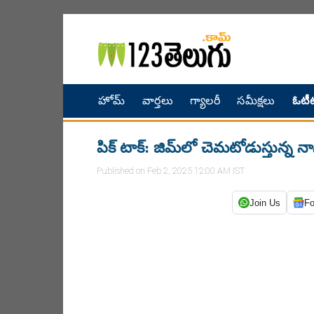
హోమ్
వార్తలు
గ్యాలరీ
సమీక్షలు
ఓటీట
పిక్ టాక్: జిమ్‌లో చెమటోడుస్తున్న నా
Published on Feb 2, 2025 12:00 AM IST
Join Us
Fo