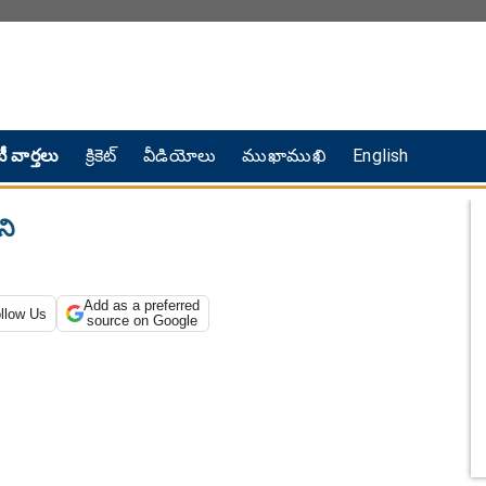
ీ వార్తలు
క్రికెట్
వీడియోలు
ముఖాముఖి
English
ని
Add as a preferred
llow Us
source on Google