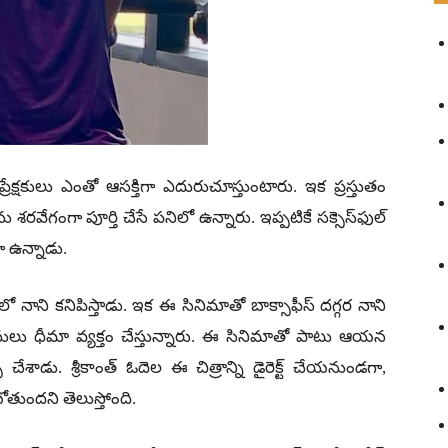
్రేక్షకులు ఎంతో ఆసక్తిగా ఎదురుచూస్తుంటారు. ఇక ప్రస్తుతం
వేగంగా పూర్తి చేసే పనిలో ఉన్నారు. ఇప్పటికే సక్సెస్‌ఫుల్
ా ఉన్నాడు.
ో నాని కనిపిస్తాడు. ఇక ఈ సినిమాతో బాక్సాఫీస్ దగ్గర నాని
లు ధీమా వ్యక్తం చేస్తున్నారు. ఈ సినిమాతో పాటు ఆయన
 చేశాడు. శ్రీకాంత్ ఓదెల ఈ చిత్రాన్ని డైరెక్ట్ చేయనుండగా,
తుందని తెలుస్తోంది.