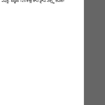
ఎఫెక్ట్.. బడ్జెట్ 125 కోట్లే కానీ హైప్ నెక్స్ట్ లెవెల్!