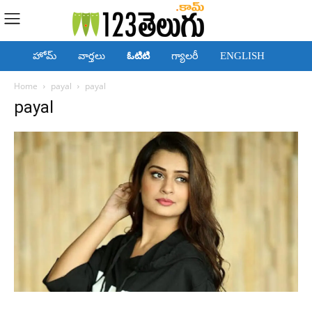
హోమ్
వార్తలు
ఓటిటి
గ్యాలరీ
ENGLISH
Home
payal
payal
payal