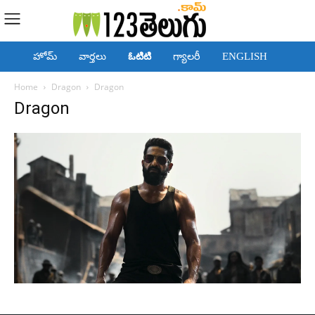
హోమ్
వార్తలు
ఓటిటి
గ్యాలరీ
ENGLISH
Home
Dragon
Dragon
Dragon