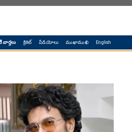
ీ వార్తలు
క్రికెట్
వీడియోలు
ముఖాముఖి
English