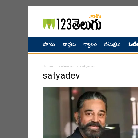
హోమ్
వార్తలు
గ్యాలరీ
సమీక్షలు
ఓటీట
Home
satyadev
satyadev
satyadev