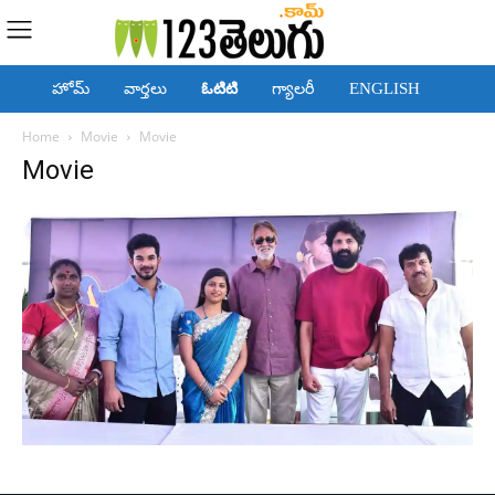
హోమ్
వార్తలు
ఓటిటి
గ్యాలరీ
ENGLISH
Home
Movie
Movie
Movie