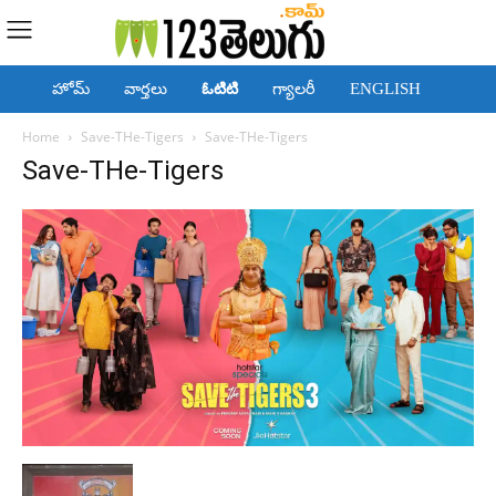
హోమ్
వార్తలు
ఓటిటి
గ్యాలరీ
ENGLISH
Home
Save-THe-Tigers
Save-THe-Tigers
Save-THe-Tigers