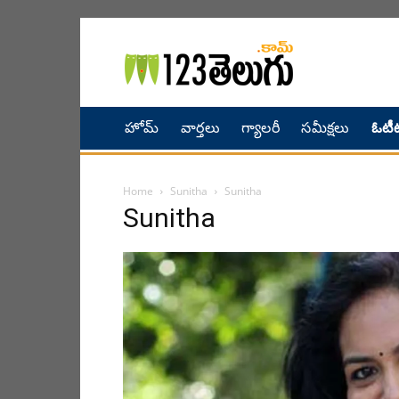
హోమ్
వార్తలు
గ్యాలరీ
సమీక్షలు
ఓటీట
Home
Sunitha
Sunitha
Sunitha