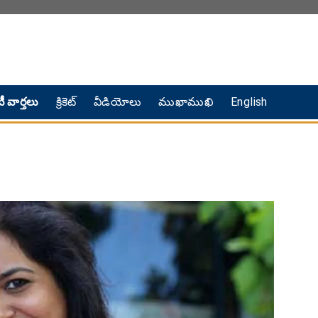
ీ వార్తలు
క్రికెట్
వీడియోలు
ముఖాముఖి
English