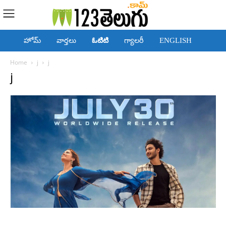
హోమ్
వార్తలు
ఓటిటి
గ్యాలరీ
ENGLISH
Home
j
j
j