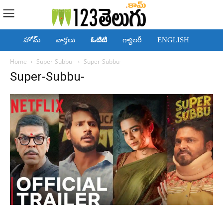
హోమ్
వార్తలు
ఓటిటి
గ్యాలరీ
ENGLISH
Home
Super-Subbu-
Super-Subbu-
Super-Subbu-