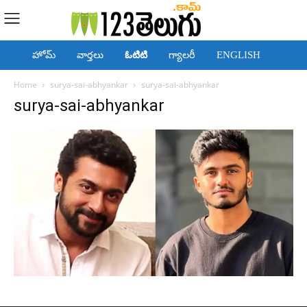
హోమ్
వార్తలు
ఓటిటి
గ్యాలరీ
ENGLISH
Home
surya-sai-abhyankar
surya-sai-abhyankar
surya-sai-abhyankar