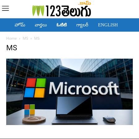
హోమ్
వార్తలు
ఓటిటి
గ్యాలరీ
ENGLISH
Home
MS
MS
MS