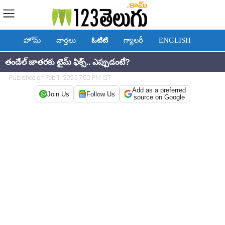
హోమ్
వార్తలు
ఓటిటి
గ్యాలరీ
ENGLISH
తండేల్ జాతరకు టైమ్ ఫిక్స్.. ఎప్పుడంటే?
Published on Feb 1, 2025 7:00 PM IST
Add as a preferred
Join Us
Follow Us
source on Google