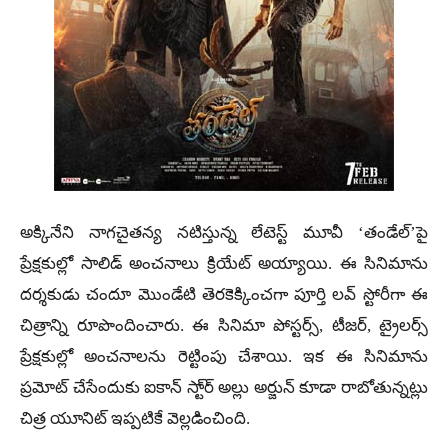
అక్కినేని నాగచైతన్య నటిస్తున్న లేటెస్ట్ మూవీ ‘తండేల్’పై
ప్రేక్షకుల్లో సాలిడ్ అంచనాలు క్రియేట్ అయ్యాయి. ఈ సినిమాను
దర్శకుడు చందూ మొండేటి తెరకెక్కించగా పూర్తి లవ్ స్టోరీగా ఈ
చిత్రాన్ని రూపొందించారు. ఈ సినిమా పోస్టర్స్, టీజర్, ట్రైలర్స్
ప్రేక్షకుల్లో అంచనాలను రెట్టింపు చేశాయి. ఇక ఈ సినిమాను
ప్రమోట్ చేసేందుకు ఐకాన్ స్టా్ర్ అల్లు అర్జున్ కూడా రాబోతున్నట్లు
చిత్ర యూనిట్ ఇప్పటికే వెల్లడించింది.