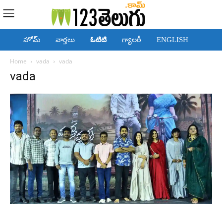
హోమ్
వార్తలు
ఓటిటి
గ్యాలరీ
ENGLISH
Home
vada
vada
vada