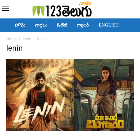
హోమ్
వార్తలు
ఓటిటి
గ్యాలరీ
ENGLISH
Home
lenin
lenin
lenin