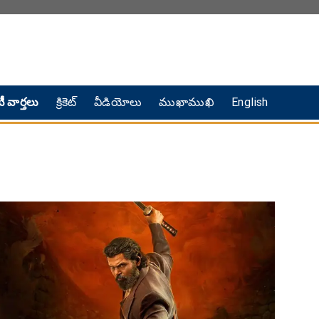
ీ వార్తలు
క్రికెట్
వీడియోలు
ముఖాముఖి
English