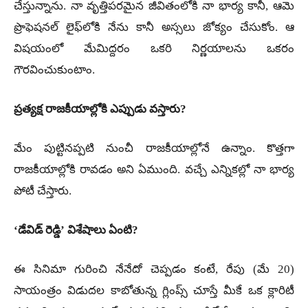
చేస్తున్నాను. నా వృత్తిపరమైన జీవితంలోకి నా భార్య కానీ, ఆమె
ప్రొఫెషనల్ లైఫ్‌లోకి నేను కానీ అస్సలు జోక్యం చేసుకోం. ఆ
విషయంలో మేమిద్దరం ఒకరి నిర్ణయాలను ఒకరం
గౌరవించుకుంటాం.
ప్రత్యక్ష రాజకీయాల్లోకి ఎప్పుడు వస్తారు?
మేం పుట్టినప్పటి నుంచీ రాజకీయాల్లోనే ఉన్నాం. కొత్తగా
రాజకీయాల్లోకి రావడం అని ఏముంది. వచ్చే ఎన్నికల్లో నా భార్య
పోటీ చేస్తారు.
‘డేవిడ్ రెడ్డి’ విశేషాలు ఏంటి?
ఈ సినిమా గురించి నేనేదో చెప్పడం కంటే, రేపు (మే 20)
సాయంత్రం విడుదల కాబోతున్న గ్లింప్స్ చూస్తే మీకే ఒక క్లారిటీ