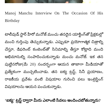
Manoj Manchu Interview On The Occasion Of His
Birthday
టాలీవుడ్ స్టార్ హీరో మనోజ్ మంచు తనదైన యాక్టింగ్‌తో ప్రేక్షకుల్లో
మంచి గుర్తింపు తెచ్చుకున్నాడు. ఎప్పుడూ ప్రయోగాత్మక చిత్రాల్ని
చేస్తూ, డిఫరెంట్ కంటెంట్‌తో సినిమాల్ని తీస్తూ కోట్లాది మంది
అభిమానుల్ని సంపాదించుకున్నాడు మంచు మనోజ్. ఇక తన
పుట్టినరోజు(మే 20) సందర్భంగా ఆయన తాజాగా మీడియాతో
ప్రత్యేకంగా ముచ్చటించాడు. తన ఐక్య ట్రస్ట్, సినీ ప్రయాణం,
రాజకీయ ప్రవేశం వంటి విషయాల గురించి పలు ఇంట్రెస్టింగ్
విషయాలను ఆయన పంచుకున్నాడు.
‘ఐక్య’ ట్రస్ట్ ద్వారా మీరు ఎలాంటి సేవలు అందించబోతున్నారు?