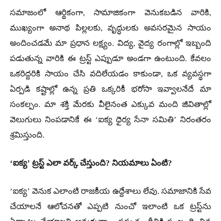
సమాజంలో ఆర్థికంగా, సామాజికంగా వెనుకబడిన వారికి,
ముఖ్యంగా అనాథ పిల్లలకు, వృద్ధులకు అవసరమైన సాయం
అందించడమే మా ప్రధాన లక్ష్యం. విద్య, వైద్య రంగాల్లో ఇబ్బంది
పడుతున్న వారికి ఈ ట్రస్ట్ ఎప్పుడూ అండగా ఉంటుంది. కేవలం
ఒకరిద్దరికి సాయం చేసి వదిలేయడం కాకుండా, ఒక వ్యవస్థగా
ఏర్పడి కష్టాల్లో ఉన్న ప్రతి ఒక్కరికీ భరోసా ఇవ్వాలనేదే మా
సంకల్పం. మా శక్తి మేరకు వీలైనంత ఎక్కువ మంది జీవితాల్లో
వెలుగులు నింపడానికే ఈ ‘ఐక్య ధైర్య సేనా సమితి’ నిరంతరం
శ్రమిస్తుంది.
‘ఐక్య’ ట్రస్ట్ ఎలా వర్క్ చేస్తుంది? నియమాలు ఏంటి?
‘ఐక్య’ వెనుక ఎలాంటి రాజకీయ ఉద్దేశాలు లేవు. సమాజానికి సేవ
చేయాలనే ఆలోచనతో ఎప్పటి నుంచో ఇలాంటి ఒక ట్రస్ట్‌ను