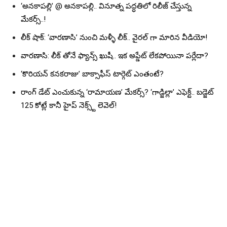
‘అనకాపల్లి’ @ అనకాపల్లి.. వినూత్న పద్ధతిలో రిలీజ్ చేస్తున్న
మేకర్స్..!
లీక్ షాక్: ‘వారణాసి’ నుంచి మళ్ళీ లీక్.. వైరల్ గా మారిన వీడియో!
వారణాసి: లీక్ తోనే ఫ్యాన్స్ ఖుషీ.. ఇక అప్డేట్ లేకపోయినా పర్లేదా?
‘కొరియన్ కనకరాజు’ బాక్సాఫీస్ టార్గెట్ ఎంతంటే?
రాంగ్ డేట్ ఎంచుకున్న ‘రామాయణ’ మేకర్స్? ‘గాడ్జిల్లా’ ఎఫెక్ట్.. బడ్జెట్
125 కోట్లే కానీ హైప్ నెక్స్ట్ లెవెల్!