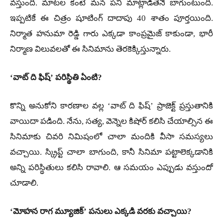
వస్తుంది. మాటల కంటే మన పని మాట్లాడితేనే బాగుంటుంది.
ఇప్పటికే ఈ చిత్రం షూటింగ్ దాదాపు 40 శాతం పూర్తయింది.
నిర్మాత హనుమా రెడ్డి గారు ఎక్కడా కాంప్రమైజ్ కాకుండా, భారీ
నిర్మాణ విలువలతో ఈ సినిమాను తెరకెక్కిస్తున్నారు.
‘వాట్ ది ఫిష్’ పరిస్థితి ఏంటి?
కొన్ని అనుకోని కారణాల వల్ల ‘వాట్ ది ఫిష్’ ప్రాజెక్ట్ ప్రస్తుతానికి
వాయిదా పడింది. నేను, సత్య, వెన్నెల కిషోర్ కలిసి చేయాల్సిన ఈ
సినిమాకు చివరి నిమిషంలో చాలా మందికి వీసా సమస్యలు
వచ్చాయి. స్క్రిప్ట్ చాలా బాగుంది, కానీ సినిమా పట్టాలెక్కడానికి
అన్ని పరిస్థితులు కలిసి రావాలి. ఆ సమయం ఎప్పుడు వస్తుందో
చూడాలి.
‘మోహన రాగ మ్యూజిక్’ పనులు ఎక్కడి వరకు వచ్చాయి?