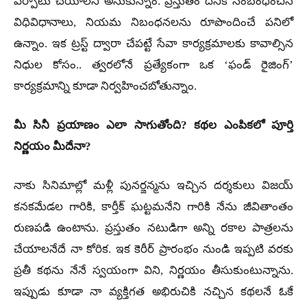
ఏర్పాటు చేయాలని అనుకున్నాం. ప్రస్తుతం దీనికి సంబంధించిన
విధివిధానాలు, నియమ నిబంధనలను రూపొందించే పనిలో
ఉన్నాం. ఇక ట్రస్ట్ ద్వారా చేపట్టే సేవా కార్యక్రమాలకు కావాల్సిన
నిధుల కోసం.. త్వరలోనే ప్రత్యేకంగా ఒక ‘ఫండ్ రైజింగ్’
కార్యక్రమాన్ని కూడా నిర్వహించబోతున్నాం.
మీ సినీ ప్రయాణం ఎలా సాగుతోంది? కథల ఎంపికలో పూర్తి
నిర్ణయం మీదేనా?
నాకు సినిమాల్లో మళ్లీ పునర్జన్మను ఇచ్చిన దర్శకులు విజయ్
కనకమేడల గారికి, కార్తీక్ ఘట్టమనేని గారికి నేను జీవితాంతం
రుణపడి ఉంటాను. ప్రస్తుతం నటుడిగా అన్ని రకాల పాత్రలను
చేయాలనేదే నా కోరిక. ఇక కెరీర్ ప్రారంభం నుండి ఇప్పటి వరకు
ప్రతీ కథను నేనే స్వయంగా విని, నిర్ణయం తీసుకుంటున్నాను.
ఇప్పుడు కూడా నా వ్యక్తిగత అభిరుచికి నచ్చిన కథలనే ఓకే