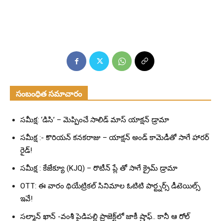
సంబంధిత సమాచారం
సమీక్ష: ‘డిసి’ – మెప్పించే సాలిడ్ మాస్ యాక్షన్ డ్రామా
సమీక్ష :- కొరియన్ కనకరాజు – యాక్షన్ అండ్ కామెడీతో సాగే హారర్
రైడ్!
సమీక్ష : కేజేక్యూ (KJQ) – రొటీన్ ప్లే తో సాగే క్రైమ్ డ్రామా
OTT: ఈ వారం థియేట్రికల్ సినిమాల ఓటిటి పార్ట్నర్స్ డీటెయిల్స్
ఇవే!
సల్మాన్ ఖాన్ -వంశీ పైడిపల్లి ప్రాజెక్ట్‌లో జాకీ ష్రాఫ్.. కానీ ఆ రోల్