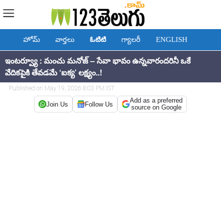
హోమ్
వార్తలు
ఓటిటి
గ్యాలరీ
ENGLISH
ఇంటర్వ్యూ : మంచు మనోజ్ – సేవా భావం ఉన్నవారందరినీ ఒకే
వేదికపైకి తేవడమే ‘ఐక్య’ లక్ష్యం..!
Published on May 19, 2026 8:03 PM IST
Add as a preferred
Join Us
Follow Us
source on Google