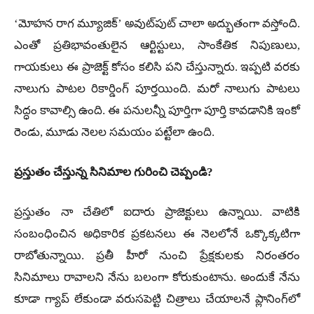
‘మోహన రాగ మ్యూజిక్’ అవుట్‌పుట్ చాలా అద్భుతంగా వస్తోంది.
ఎంతో ప్రతిభావంతులైన ఆర్టిస్టులు, సాంకేతిక నిపుణులు,
గాయకులు ఈ ప్రాజెక్ట్ కోసం కలిసి పని చేస్తున్నారు. ఇప్పటి వరకు
నాలుగు పాటల రికార్డింగ్ పూర్తయింది. మరో నాలుగు పాటలు
సిద్ధం కావాల్సి ఉంది. ఈ పనులన్నీ పూర్తిగా పూర్తి కావడానికి ఇంకో
రెండు, మూడు నెలల సమయం పట్టేలా ఉంది.
ప్రస్తుతం చేస్తున్న సినిమాల గురించి చెప్పండి?
ప్రస్తుతం నా చేతిలో ఐదారు ప్రాజెక్టులు ఉన్నాయి. వాటికి
సంబంధించిన అధికారిక ప్రకటనలు ఈ నెలలోనే ఒక్కొక్కటిగా
రాబోతున్నాయి. ప్రతీ హీరో నుంచి ప్రేక్షకులకు నిరంతరం
సినిమాలు రావాలని నేను బలంగా కోరుకుంటాను. అందుకే నేను
కూడా గ్యాప్ లేకుండా వరుసపెట్టి చిత్రాలు చేయాలనే ప్లానింగ్‌లో