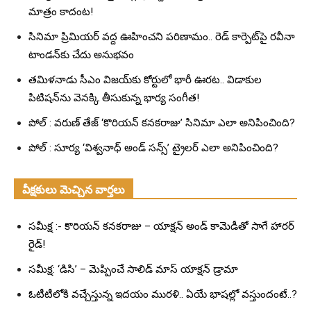
మాత్రం కాదంట!
సినిమా ప్రిమియర్ వద్ద ఊహించని పరిణామం.. రెడ్ కార్పెట్‌పై రవీనా
టాండన్‌కు చేదు అనుభవం
తమిళనాడు సీఎం విజయ్‌కు కోర్టులో భారీ ఊరట.. విడాకుల
పిటిషన్‌ను వెనక్కి తీసుకున్న భార్య సంగీత!
పోల్ : వరుణ్ తేజ్ ‘కొరియన్ కనకరాజు’ సినిమా ఎలా అనిపించింది?
పోల్ : సూర్య ‘విశ్వనాధ్ అండ్ సన్స్’ ట్రైలర్ ఎలా అనిపించింది?
వీక్షకులు మెచ్చిన వార్తలు
సమీక్ష :- కొరియన్ కనకరాజు – యాక్షన్ అండ్ కామెడీతో సాగే హారర్
రైడ్!
సమీక్ష: ‘డిసి’ – మెప్పించే సాలిడ్ మాస్ యాక్షన్ డ్రామా
ఓటీటీలోకి వచ్చేస్తున్న ఇదయం మురళి.. ఏయే భాషల్లో వస్తుందంటే..?