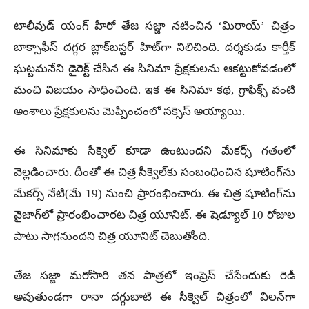
టాలీవుడ్ యంగ్ హీరో తేజ సజ్జా నటించిన ‘మిరాయ్’ చిత్రం
బాక్సాఫీస్ దగ్గర బ్లాక్‌బస్టర్ హిట్‌గా నిలిచింది. దర్శకుడు కార్తీక్
ఘట్టమనేని డైరెక్ట్ చేసిన ఈ సినిమా ప్రేక్షకులను ఆకట్టుకోవడంలో
మంచి విజయం సాధించింది. ఇక ఈ సినిమా కథ, గ్రాఫిక్స్ వంటి
అంశాలు ప్రేక్షకులను మెప్పించంలో సక్సెస్ అయ్యాయి.
ఈ సినిమాకు సీక్వెల్ కూడా ఉంటుందని మేకర్స్ గతంలో
వెల్లడించారు. దీంతో ఈ చిత్ర సీక్వెల్‌కు సంబంధించిన షూటింగ్‌ను
మేకర్స్ నేటి(మే 19) నుంచి ప్రారంభించారు. ఈ చిత్ర షూటింగ్‌ను
వైజాగ్‌లో ప్రారంభించారట చిత్ర యూనిట్. ఈ షెడ్యూల్ 10 రోజుల
పాటు సాగనుందని చిత్ర యూనిట్ చెబుతోంది.
తేజ సజ్జా మరోసారి తన పాత్రలో ఇంప్రెస్ చేసేందుకు రెడీ
అవుతుండగా రానా దగ్గుబాటి ఈ సీక్వెల్ చిత్రంలో విలన్‌గా