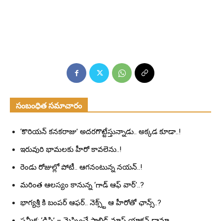
సంబంధిత సమాచారం
‘కొరియన్ కనకరాజు’ అదరగొట్టేస్తున్నాడు.. అక్కడ కూడా..!
ఇరువురి భామలకు హీరో కావలెను..!
రెండు రోజుల్లో పోటీ.. ఆగనంటున్న నయన్..!
మరింత ఆలస్యం కానున్న ‘గాడ్ ఆఫ్ వార్’..?
భాగ్యశ్రీ కి బంపర్ ఆఫర్.. నెక్స్ట్ ఆ హీరోతో ఛాన్స్..?
సమీక్ష: ‘డిసి’ – మెప్పించే సాలిడ్ మాస్ యాక్షన్ డ్రామా