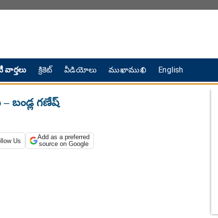
ీ వార్తలు
క్రికెట్
వీడియోలు
ముఖాముఖి
English
 – బండ్ల గణేష్
Add as a preferred
llow Us
source on Google