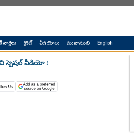
ీ వార్తలు
క్రికెట్
వీడియోలు
ముఖాముఖి
English
ంచి స్పెషల్ వీడియో !
Add as a preferred
llow Us
source on Google