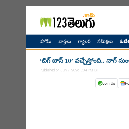
హోమ్
వార్తలు
గ్యాలరీ
సమీక్షలు
ఓటీట
‘బిగ్ బాస్ 10’ వచ్చేస్తోంది.. నాగ్ ను
Published on Jun 7, 2026 5:04 PM IST
Join Us
Fo