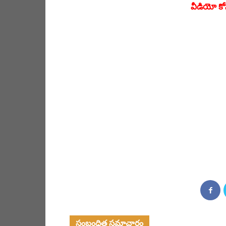
వీడియో కోస
సంబంధిత సమాచారం