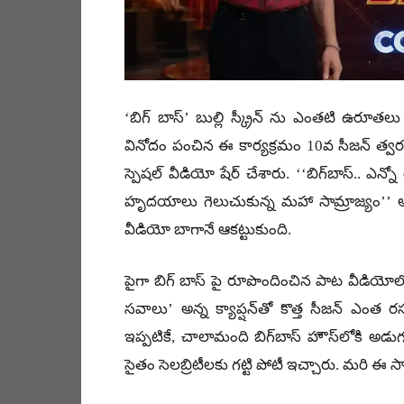
‘బిగ్ బాస్’ బుల్లి స్క్రీన్ ను ఎంతటి ఉరూతలు ఊ
వినోదం పంచిన ఈ కార్యక్రమం 10వ సీజన్‌ త్వరలో
స్పెషల్‌ వీడియో షేర్ చేశారు. ‘‘బిగ్‌బాస్‌.. 
హృదయాలు గెలుచుకున్న మహా సామ్రాజ్యం’’ అంట
వీడియో బాగానే ఆకట్టుకుంది.
పైగా బిగ్‌ బాస్‌ పై రూపొందించిన పాట వీడియోలో
సవాలు’ అన్న క్యాప్షన్‌తో కొత్త సీజన్‌ ఎంత 
ఇప్పటికే, చాలామంది బిగ్‌బాస్‌ హౌస్‌లోకి అడు
సైతం సెలబ్రిటీలకు గట్టి పోటీ ఇచ్చారు. మరి ఈ సా