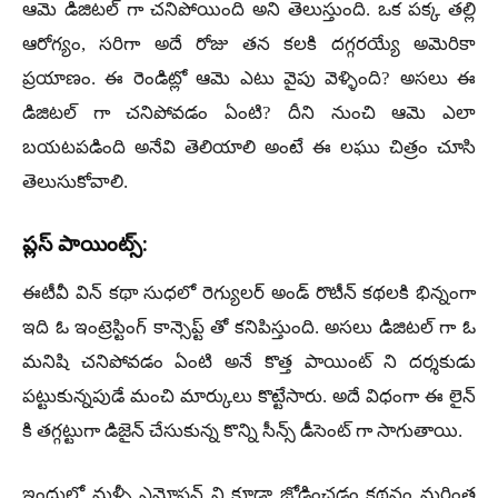
ఆమె డిజిటల్ గా చనిపోయింది అని తెలుస్తుంది. ఒక పక్క తల్లి
ఆరోగ్యం, సరిగా అదే రోజు తన కలకి దగ్గరయ్యే అమెరికా
ప్రయాణం. ఈ రెండిట్లో ఆమె ఎటు వైపు వెళ్ళింది? అసలు ఈ
డిజిటల్ గా చనిపోవడం ఏంటి? దీని నుంచి ఆమె ఎలా
బయటపడింది అనేవి తెలియాలి అంటే ఈ లఘు చిత్రం చూసి
తెలుసుకోవాలి.
ప్లస్ పాయింట్స్:
ఈటీవీ విన్ కథా సుధలో రెగ్యులర్ అండ్ రొటీన్ కథలకి భిన్నంగా
ఇది ఓ ఇంట్రెస్టింగ్ కాన్సెప్ట్ తో కనిపిస్తుంది. అసలు డిజిటల్ గా ఓ
మనిషి చనిపోవడం ఏంటి అనే కొత్త పాయింట్ ని దర్శకుడు
పట్టుకున్నపుడే మంచి మార్కులు కొట్టేసారు. అదే విధంగా ఈ లైన్
కి తగ్గట్టుగా డిజైన్ చేసుకున్న కొన్ని సీన్స్ డీసెంట్ గా సాగుతాయి.
ఇందులో మళ్ళీ ఎమోషన్ ని కూడా జోడించడం కథనం మరింత