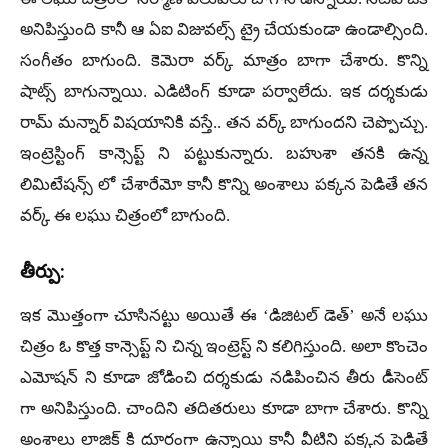
అనిపిస్తుంది కానీ ఆ ఏఐ విజువల్స్ ట్రై చేయకుండా ఉండాల్సింది.
సంగీతం బాగుంది. కెమెరా వర్క్ మాత్రం బాగా చేశారు. కొన్ని
షాట్స్ బాగున్నాయి. ఎడిటింగ్ కూడా పర్వాలేదు. ఇక దర్శకుడు
రామ్ మన్నార్ విషయానికి వస్తే.. తన వర్క్ బాగుందని చెప్పొచ్చు.
ఇంట్రెస్టింగ్ కాన్సెప్ట్ ని పట్టుకున్నారు. బహుశా తనకి ఉన్న
లిమిటేషన్స్ లో చేశారేమో కానీ కొన్ని అంశాలు పక్కన పెడితే తన
వర్క్ ఈ లఘు చిత్రంలో బాగుంది.
తీర్పు:
ఇక మొత్తంగా చూసినట్టు అయితే ఈ ‘డిజిటల్ డెత్’ అనే లఘు
చిత్రం ఓ కొత్త కాన్సెప్ట్ ని చిన్న ఇంట్రెస్ట్ ని కలిగిస్తుంది. అలా కొంచెం
ఎమోషన్ ని కూడా జోడించి దర్శకుడు నడిపించిన తీరు డీసెంట్
గా అనిపిస్తుంది. చాందిని తదితరులు కూడా బాగా చేశారు. కొన్ని
అంశాలు లాజిక్ కి దూరంగా ఉన్నాయి కానీ వీటిని పక్కన పెడితే