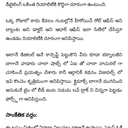
డీటైలింగ్ ఒకింత రియాలిటీకి కొద్దిగా దూరంగా ఉంటుంది.
ఒక్క రోజులో కాదు కేవలం గంటల్లోనే హీరోయిన్ రోల్ ఆఫీస్ అని
బ్యాంకు అని డాక్టర్ అని ఆధార్ ఆఫీస్ ఇలా సిటీలో చేసేస్తూ
ఉండడం రియాలిటీకి దూరంగా అనిపిస్తాయి.
అలానే డిజిటల్ అనే కాన్సెప్ట్ పెట్టుకొని వీరు కూడా టెక్నాలజీని
బాగానే వాడారు చాలా షాట్స్ లో ఏఐ తో చాలా నాచురల్ గా
చూపించే ప్రయత్నం చేశారు కానీ ఆర్గానిక్ కథనం విజువల్స్ లో
ఇవి కొంచెం కృత్రిమంగా అనిపిస్తాయి. క్లైమాక్స్ బాగానే ముగిసింది
అనుకునే టైం లో లీడ్ జంట నడుమ లవ్ ట్రాక్ ని చిన్నగా పెట్టడం
ఫోర్స్డ్ గా అనిపిస్తుంది.
సాంకేతిక వర్గం:
ఈ లఘు చిత్రంలో నిర్మాణ విలువలు బాగానే ఉన్నాయి. సెటప్ ఓకే