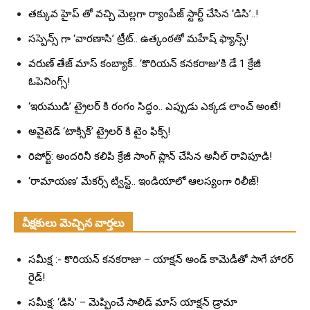
తక్కువ హైప్ తో వచ్చి మెల్లగా ర్యాంపేజ్ స్టార్ట్ చేసిన ‘డిసి’..!
సస్పెన్స్ గా ‘వారణాసి’ ట్రీట్.. ఉత్కంఠతో మహేష్ ఫ్యాన్స్!
వరుణ్ తేజ్ మాస్ కంబ్యాక్.. ‘కొరియన్ కనకరాజు’కి డే 1 క్రేజీ
ఓపెనింగ్స్!
‘ఇరుముడి’ ట్రైలర్ కి రంగం సిద్ధం.. ఎప్పుడు ఎక్కడ లాంచ్ అంటే!
అవైటెడ్ ‘టాక్సిక్’ ట్రైలర్ కి టైం ఫిక్స్!
రిపోర్ట్: అందరినీ కలిపి క్రేజీ సాంగ్ ప్లాన్ చేసిన అనీల్ రావిపూడి!
‘రామాయణ’ మేకర్స్ ట్విస్ట్.. ఇండియాలో ఆలస్యంగా రిలీజ్!
వీక్షకులు మెచ్చిన వార్తలు
సమీక్ష :- కొరియన్ కనకరాజు – యాక్షన్ అండ్ కామెడీతో సాగే హారర్
రైడ్!
సమీక్ష: ‘డిసి’ – మెప్పించే సాలిడ్ మాస్ యాక్షన్ డ్రామా