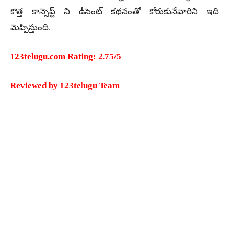
కొత్త కాన్సెప్ట్ ని డీసెంట్ కథనంతో కోరుకునేవారిని ఇది
మెప్పిస్తుంది.
123telugu.com Rating: 2.75/5
Reviewed by 123telugu Team