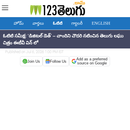
హోమ్
వార్తలు
ఓటిటి
గ్యాలరీ
ENGLISH
ఓటిటి సమీక్ష: ‘డిజిటల్ డెత్’ – చాందిని చౌదరి నటించిన తెలుగు లఘు
చిత్రం ఈటీవీ విన్ లో
Published on Jul 6, 2026 1:00 PM IST
Add as a preferred
Join Us
Follow Us
source on Google