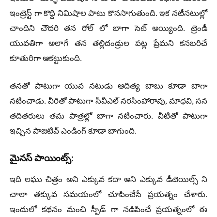
ఇంట్రెస్ట్ గా కొద్ది నిమిషాల పాటు కొనసాగుతుంది. ఇక నటీనటుల్లో
చాందిని చౌదరి తన రోల్ లో బాగా సెట్ అయ్యింది. ట్రెండీ
యువతిగా అలాగే తన తల్లిదండ్రుల పట్ల ప్రేమని కనబరిచే
కూతురిగా ఆకట్టుకుంది.
తనతో పాటుగా యువ నటుడు ఆదిత్య బాబు కూడా బాగా
నటించాడు. వీరితో పాటుగా సీవీఎల్ నరసింహారావు, మాధవి, సన
తదితరులు తమ పాత్రల్లో బాగా నటించారు. వీటితో పాటుగా
ఇచ్చిన పాజిటివ్ ఎండింగ్ కూడా బాగుంది.
మైనస్ పాయింట్స్:
ఇది లఘు చిత్రం అని ఎక్కువ కదా అని ఎక్కువ డీటెయిల్స్ ని
చాలా తక్కువ సమయంలో చూపించేసే ప్రయత్నం చేశారు.
ఇందులో కథనం మంచి స్పీడ్ గా నడిపించే ప్రయత్నంలో ఈ