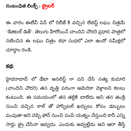
సంబంధిత లింక్స్ :
ట్రైలర్
ఈ వారం ఈటీవీ విన్ లో రిలీజ్ కి వచ్చిన లేటెస్ట్ లఘు చిత్రమే
‘డిజిటల్ డెత్’. తెలుగు హీరోయిన్ చాందిని చౌదరి ప్రధాన పాత్రలో
నటించిన ఈ లఘు చిత్రం కథా సుధలో ఎలా ఉందో సమీక్షలో
చూద్దాం రండి.
కథ:
హైదరాబాద్ లో డేటా అనలిస్ట్ గా పని చేసే సత్య కుమారి
(చాందిని చౌదరి) తన వృత్తి పరంగా అమెరికా వెళ్లాలని కలలు
కంటుంది. ఈ సమయంలో తన తల్లికి బాలేదు అని తన తండ్రి
నుంచి వచ్చిన కాల్ తో హాస్పిటల్ ఖర్చులు కోసం డబ్బులు
పంపుతా అని చెప్పి ఫోన్ నుంచి పంపే యత్నం చేస్తుంది కానీ ఎన్ని
సార్లు ట్రై చేసినా అవ్వదు. ఎందుకు అవ్వట్లేదు అని ఆరా తీస్తే