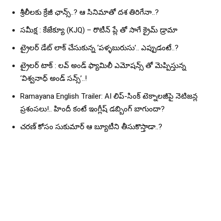
శ్రీలీలకు క్రేజీ ఛాన్స్..? ఆ సినిమాతో దశ తిరిగేనా..?
సమీక్ష : కేజేక్యూ (KJQ) – రొటీన్ ప్లే తో సాగే క్రైమ్ డ్రామా
ట్రైలర్ డేట్ లాక్ చేసుకున్న ‘పళ్ళబురుసు’.. ఎప్పుడంటే..?
ట్రైలర్ టాక్ : లవ్ అండ్ ఫ్యామిలీ ఎమోషన్స్ తో మెప్పిస్తున్న
‘విశ్వనాధ్ అండ్ సన్స్’..!
Ramayana English Trailer: AI లిప్-సింక్ టెక్నాలజీపై నెటిజన్ల
ప్రశంసలు!.. హిందీ కంటే ఇంగ్లీష్ డబ్బింగ్ బాగుందా?
చరణ్ కోసం సుకుమార్ ఆ బ్యూటీని తీసుకొస్తాడా..?