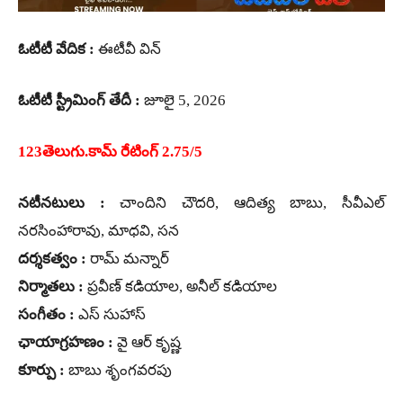
ఓటీటీ వేదిక :
ఈటీవీ విన్
ఓటీటీ స్ట్రీమింగ్ తేదీ :
జూలై 5, 2026
123తెలుగు.కామ్ రేటింగ్ 2.75/5
నటీనటులు :
చాందిని చౌదరి, ఆదిత్య బాబు, సీవీఎల్
నరసింహారావు, మాధవి, సన
దర్శకత్వం :
రామ్ మన్నార్
నిర్మాతలు :
ప్రవీణ్ కడియాల, అనీల్ కడియాల
సంగీతం :
ఎస్ సుహాస్
ఛాయాగ్రహణం :
వై ఆర్ కృష్ణ
కూర్పు :
బాబు శృంగవరపు