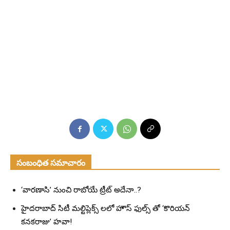
సంబంధిత సమాచారం
‘వారణాసి’ నుంచి రాబోయే ట్రీట్ అదేనా..?
హైదరాబాద్ సిటీ మల్టిప్లెక్స్ లలో హౌస్ ఫుల్స్ తో ‘కొరియన్
కనకరాజు’ హవా!