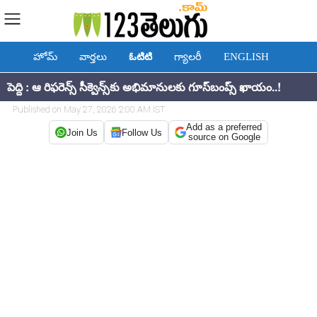
హోమ్
వార్తలు
ఓటిటి
గ్యాలరీ
ENGLISH
పెద్ది : ఆ రిఫరెన్స్ సీక్వెన్స్‌కు అభిమానులకు గూస్‌బంప్స్ ఖాయం..!
Published on May 27, 2026 2:00 AM IST
Add as a preferred
Join Us
Follow Us
source on Google