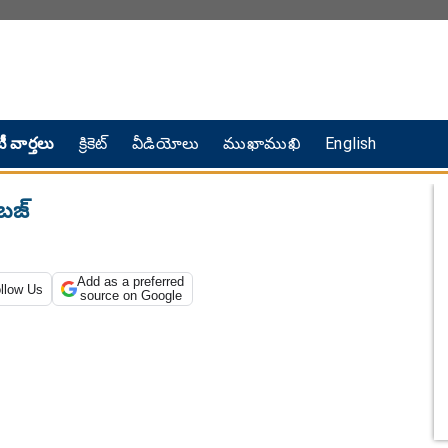
ీ వార్తలు
క్రికెట్
వీడియోలు
ముఖాముఖి
English
 బజ్
Add as a preferred
llow Us
source on Google