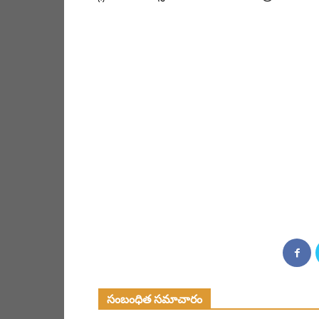
సంబంధిత సమాచారం