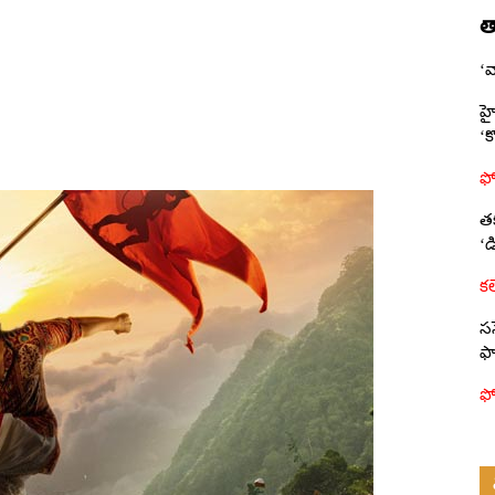
త
‘వ
హై
‘
తక
‘డ
సస
ఫ్