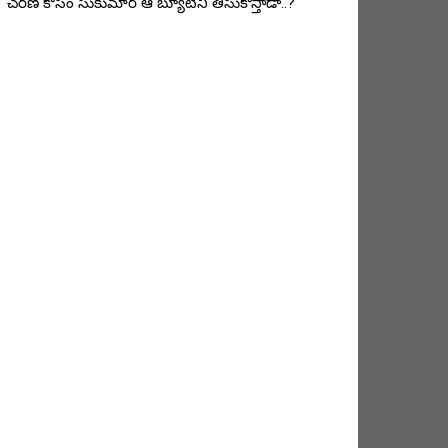
చరణ్ కోసం సుకుమార్ ఆ బ్యూటీని తీసుకొస్తాడా..?