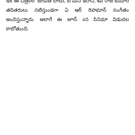
ఇక ఈ చిత్రంలో జగపతి బాబు, బొమన్ ఇరానీ, శివ రాజ్ కుమార్
తదితరులు నటిస్తుండగా ఏ ఆర్ రెహమాన్ సంగీతం
అందిస్తున్నారు. అలాగే ఈ జూన్ 4న సినిమా విడుదల
కాబోతుంది.