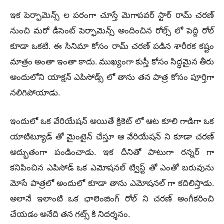
ఇక పెర్ఫామెన్స్ ల పరంగా చూస్తే మెగాపవర్ స్టార్ రామ్ చరణ్
నుంచి మరో డీసెంట్ పెర్ఫామెన్స్ అందించిన రోల్స్ లో పెద్ది రోల్
కూడా ఒకటి. ఈ సినిమా కోసం రామ్ చరణ్ పడిన శారీరక కష్టం
మాత్రం అంతా ఇంతా కాదు. ముఖ్యంగా కుస్తీ కోసం సిద్ధమైన తీరు
అందులోని యాక్షన్ ఎపిసోడ్స్ లో తాను తన పాత్ర కోసం పూర్తిగా
నలిగిపోయాడు.
ఇందులో ఒక వేరియేషన్ అయితే క్రికెట్ లో ఆట కూలి గాడిగా ఒక
యాటిట్యూడ్ తో మైంటైన్ చేస్తూ ఆ వేరియేషన్ ని కూడా చరణ్
అద్భుతంగా పండించాడు. ఇక దీనితో పాటుగా రన్నర్ గా
కనిపించిన ఎపిసోడ్ ఒక ఎమోషనల్ ట్విస్ట్ తో ఎంతో బరువును
మోసే పాత్రలో అందులో కూడా తాను ఎమోషనల్ గా కదిలిస్తాడు.
అలానే ఇలాంటి ఒక ఛాలెంజింగ్ రోల్ ని చరణ్ అంగీకరించి
చేయడం అనేది తన గట్స్ కి నిదర్శనం.