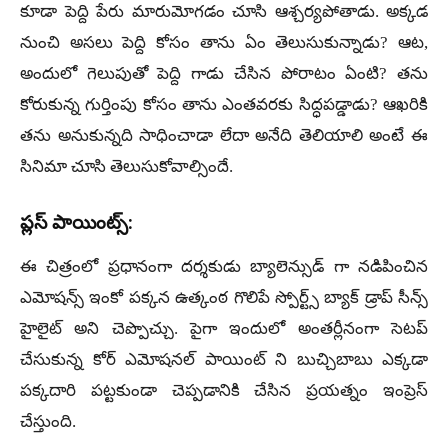
కూడా పెద్ది పేరు మారుమోగడం చూసి ఆశ్చర్యపోతాడు. అక్కడ
నుంచి అసలు పెద్ది కోసం తాను ఏం తెలుసుకున్నాడు? ఆట,
అందులో గెలుపుతో పెద్ది గాడు చేసిన పోరాటం ఏంటి? తను
కోరుకున్న గుర్తింపు కోసం తాను ఎంతవరకు సిద్ధపడ్డాడు? ఆఖరికి
తను అనుకున్నది సాధించాడా లేదా అనేది తెలియాలి అంటే ఈ
సినిమా చూసి తెలుసుకోవాల్సిందే.
ప్లస్ పాయింట్స్:
ఈ చిత్రంలో ప్రధానంగా దర్శకుడు బ్యాలెన్సుడ్ గా నడిపించిన
ఎమోషన్స్ ఇంకో పక్కన ఉత్కంఠ గొలిపే స్పోర్ట్స్ బ్యాక్ డ్రాప్ సీన్స్
హైలైట్ అని చెప్పొచ్చు. పైగా ఇందులో అంతర్లీనంగా సెటప్
చేసుకున్న కోర్ ఎమోషనల్ పాయింట్ ని బుచ్చిబాబు ఎక్కడా
పక్కదారి పట్టకుండా చెప్పడానికి చేసిన ప్రయత్నం ఇంప్రెస్
చేస్తుంది.