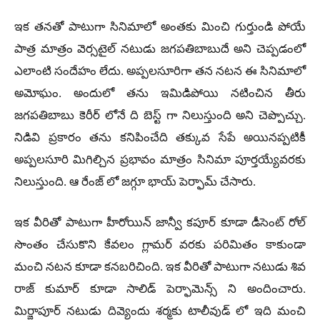
ఇక తనతో పాటుగా సినిమాలో అంతకు మించి గుర్తుండి పోయే
పాత్ర మాత్రం వెర్సటైల్ నటుడు జగపతిబాబుదే అని చెప్పడంలో
ఎలాంటి సందేహం లేదు. అప్పలసూరిగా తన నటన ఈ సినిమాలో
అమోఘం. అందులో తను ఇమిడిపోయి నటించిన తీరు
జగపతిబాబు కెరీర్ లోనే ది బెస్ట్ గా నిలుస్తుంది అని చెప్పొచ్చు.
నిడివి ప్రకారం తను కనిపించేది తక్కువ సేపే అయినప్పటికీ
అప్పలసూరి మిగిల్చిన ప్రభావం మాత్రం సినిమా పూర్తయ్యేవరకు
నిలుస్తుంది. ఆ రేంజ్ లో జగ్గూ భాయ్ పెర్ఫామ్ చేసారు.
ఇక వీరితో పాటుగా హీరోయిన్ జాన్వీ కపూర్ కూడా డీసెంట్ రోల్
సొంతం చేసుకొని కేవలం గ్లామర్ వరకు పరిమితం కాకుండా
మంచి నటన కూడా కనబరిచింది. ఇక వీరితో పాటుగా నటుడు శివ
రాజ్ కుమార్ కూడా సాలిడ్ పెర్ఫామెన్స్ ని అందించారు.
మిర్జాపూర్ నటుడు దివ్యెందు శర్మకు టాలీవుడ్ లో ఇది మంచి