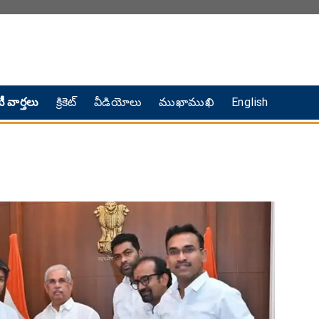
ీ వార్తలు
క్రికెట్
వీడియోలు
ముఖాముఖి
English