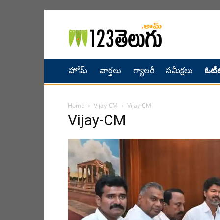
హోమ్
వార్తలు
గ్యాలరీ
సమీక్షలు
ఓటీట
Home
Vijay-CM
Vijay-CM
Vijay-CM