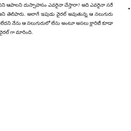
నిని ఆపాలని దుస్సాహసం ఎవరైనా చేస్తారా? అది ఎవరైనా సరే
ి తెలిపారు. అలాగే ఇపుడు వైరల్ అవుతున్న ఆ నలుగురు
 లేదని నేను ఆ నలుగురులో లేను అంటూ అసలు క్లారిటీ కూడా
 వైరల్ గా మారింది.