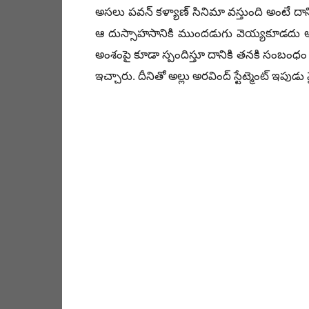
అసలు పవన్ కళ్యాణ్ సినిమా వస్తుంది అంటే దా
ఆ దుస్సాహసానికి ముందడుగు వెయ్యకూడదు అన
అంశంపై కూడా స్పందిస్తూ దానికి తనకి సంబంధం
ఇచ్చారు. దీనితో అల్లు అరవింద్ స్టేట్మెంట్ ఇపుడు