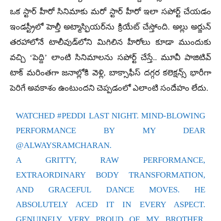
ఒక స్టార్ హీరో సినిమాకు మరో స్టార్ హీరో ఇలా సపోర్ట్ చేయడం
ఇండస్ట్రీలో హెల్తీ అట్మాస్ఫియర్‌ను క్రియేట్ చేస్తోంది. అల్లు అర్జున్
తరహాలోనే టాలీవుడ్‌లోని మిగిలిన హీరోలు కూడా ముందుకు
వచ్చి ‘పెద్ది’ లాంటి సినిమాలను సపోర్ట్ చేస్తే.. మూవీ పాజిటివ్
టాక్ మరింతగా జనాల్లోకి వెళ్లి, బాక్సాఫీస్ దగ్గర కలెక్షన్స్ భారీగా
పెరిగే అవకాశం ఉంటుందని చెప్పడంలో ఎలాంటి సందేహం లేదు.
WATCHED
#PEDDI
LAST NIGHT. MIND-BLOWING
PERFORMANCE BY MY DEAR
@ALWAYSRAMCHARAN
.
A GRITTY, RAW PERFORMANCE,
EXTRAORDINARY BODY TRANSFORMATION,
AND GRACEFUL DANCE MOVES. HE
ABSOLUTELY ACED IT IN EVERY ASPECT.
GENUINELY VERY PROUD OF MY BROTHER.