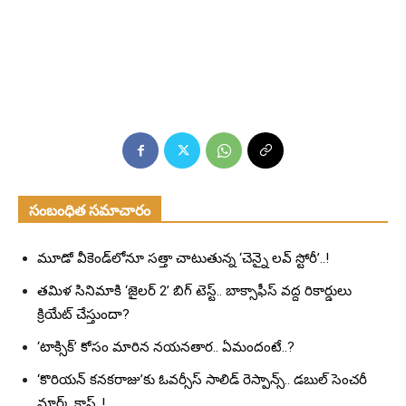
సంబంధిత సమాచారం
మూడో వీకెండ్‌లోనూ సత్తా చాటుతున్న ‘చెన్నై లవ్ స్టోరీ’..!
తమిళ సినిమాకి ‘జైలర్ 2’ బిగ్ టెస్ట్.. బాక్సాఫీస్ వద్ద రికార్డులు
క్రియేట్ చేస్తుందా?
‘టాక్సిక్’ కోసం మారిన నయనతార.. ఏమందంటే..?
‘కొరియన్ కనకరాజు’కు ఓవర్సీస్ సాలిడ్ రెస్పాన్స్.. డబుల్ సెంచరీ
మార్క్ క్రాస్..!