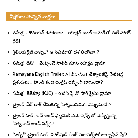
వీక్షకులు మెచ్చిన వార్తలు
సమీక్ష :- కొరియన్ కనకరాజు – యాక్షన్ అండ్ కామెడీతో సాగే హారర్
రైడ్!
శ్రీలీలకు క్రేజీ ఛాన్స్..? ఆ సినిమాతో దశ తిరిగేనా..?
సమీక్ష: ‘డిసి’ – మెప్పించే సాలిడ్ మాస్ యాక్షన్ డ్రామా
Ramayana English Trailer: AI లిప్-సింక్ టెక్నాలజీపై నెటిజన్ల
ప్రశంసలు!.. హిందీ కంటే ఇంగ్లీష్ డబ్బింగ్ బాగుందా?
సమీక్ష : కేజేక్యూ (KJQ) – రొటీన్ ప్లే తో సాగే క్రైమ్ డ్రామా
ట్రైలర్ డేట్ లాక్ చేసుకున్న ‘పళ్ళబురుసు’.. ఎప్పుడంటే..?
ట్రైలర్ టాక్ : లవ్ అండ్ ఫ్యామిలీ ఎమోషన్స్ తో మెప్పిస్తున్న
‘విశ్వనాధ్ అండ్ సన్స్’..!
‘టాక్సిక్’ ట్రైలర్ టాక్ : హాలీవుడ్ రేంజ్ విజువల్స్‌తో బాక్సాఫీస్ షేక్!