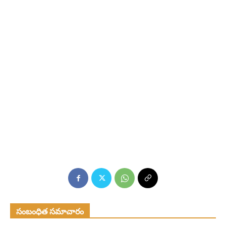
సంబంధిత సమాచారం