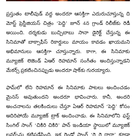
ప్రస్తుతం టాలీవుడ్ వద్ద అందరూ ఆసక్తిగా ఎదురుచూస్తున్న ది
మోస్ట్ ప్రెస్టీజియస్ చిత్రం ‘పెద్ది’ జూన్ 4న గ్రాండ్ రిలీజ్‌కు రెడీ
అయింది. దర్శకుడు బుచ్చిబాబు సానా డైరెక్ట్ చేస్తున్న ఈ
సినిమాతో బాక్సాఫీస్ రికార్డులు మాయం కావడం ఖాయమని
అభిమానులు ఆసక్తిగా చూస్తున్నారు. కాగా, ఈ సినిమాకు
మ్యూజిక్ లెజెండ్ ఏఆర్ రెహమాన్ సంగీతం అందిస్తున్నాడని
మేకర్స్ ప్రకటించినప్పుడు అందరూ షాక్‌కు గురయ్యారు.
ఫామ్‌లో లేని రెహమాన్ ఈ సినిమాకు పాటలు అందించడం
మైనస్ అవుతుందని అందరూ భావించారు. కానీ, అందరి
అంచనాలను తలకిందులు చేస్తూ ఏఆర్ రెహమాన్ ‘పెద్ది’ కోసం
అదిరిపోయే మ్యూజిక్ ట్రాక్ అందించాడు. ఈ సినిమాలోని ఫస్ట్
సింగిల్ సాంగ్ ‘చికిరి చికిరి’ పాన్ ఇండియా స్థాయిలో మ్యూజిక్
లవర్స్‌ను కట్టిపడేసింది. ఇక రెండో సాంగ్ ‘రై రై రారా’ కూడా