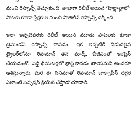
మంచి రెస్పాన్స్ తెచ్చుకుంది. తాజాగా రిలీజ్ అయిన ‘హెల్లాల్లాలో’
పాటకు కూడా ప్రేక్షకుల నుంచి పాజిటివ్ రెస్పాన్స్ దక్కింది.
ఇలా ఇప్పటివరకు రిలీజ్ అయిన మూడు పాటలకు కూడా
ట్రెమెండస్ రెస్పాన్స్ రావడం.. ఇక ఇప్పటికే విడుదలైన
ట్రైలర్‌లోనూ రెహమాన్ తన మార్క్ బీజీఎంతో ఇంప్రెస్
చేయడంతో.. పెద్ది థియేటర్లలో బ్లాస్ట్ కావడం ఖాయమని అందరూ
ఆశిస్తున్నారు. మరి ఈ సినిమాతో రెహమాన్ బాక్సాఫీస్ దగ్గర
ఎలాంటి సెన్సేషన్ క్రియేట్ చేస్తాడో చూడాలి.