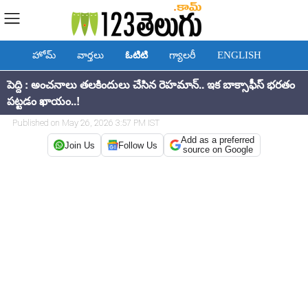
హోమ్
వార్తలు
ఓటిటి
గ్యాలరీ
ENGLISH
పెద్ది : అంచనాలు తలకిందులు చేసిన రెహమాన్.. ఇక బాక్సాఫీస్ భరతం
పట్టడం ఖాయం..!
Published on May 26, 2026 3:57 PM IST
Add as a preferred
Join Us
Follow Us
source on Google