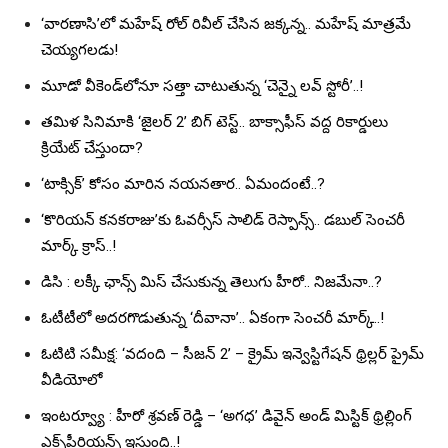
‘వారణాసి’లో మహేష్ రోల్ రివీల్ చేసిన జక్కన్న.. మహేష్ మాత్రమే
చెయ్యగలడు!
మూడో వీకెండ్‌లోనూ సత్తా చాటుతున్న ‘చెన్నై లవ్ స్టోరీ’..!
తమిళ సినిమాకి ‘జైలర్ 2’ బిగ్ టెస్ట్.. బాక్సాఫీస్ వద్ద రికార్డులు
క్రియేట్ చేస్తుందా?
‘టాక్సిక్’ కోసం మారిన నయనతార.. ఏమందంటే..?
‘కొరియన్ కనకరాజు’కు ఓవర్సీస్ సాలిడ్ రెస్పాన్స్.. డబుల్ సెంచరీ
మార్క్ క్రాస్..!
డిసి : లక్కీ ఛాన్స్ మిస్ చేసుకున్న తెలుగు హీరో.. నిజమేనా..?
ఓటీటీలో అదరగొడుతున్న ‘దీవానా’.. ఏకంగా సెంచరీ మార్క్..!
ఓటిటి సమీక్ష: ‘వదంది – సీజన్ 2’ – క్రైమ్ ఇన్వెస్టిగేషన్ థ్రిల్లర్ ప్రైమ్
వీడియోలో
ఇంటర్వ్యూ : హీరో శ్రవణ్ రెడ్డి – ‘అగధ’ డివైన్ అండ్ మిస్టిక్ థ్రిల్లింగ్
ఎక్స్‌పీరియన్స్ ఇస్తుంది..!