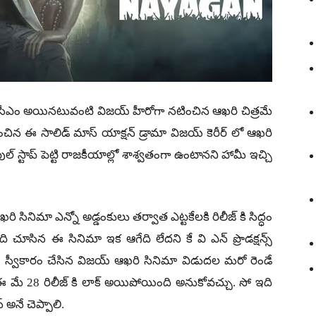
 సీఎం అయినటువంటి విజయ్ హీరోగా నటించిన ఆఖరి చిత్రమే
ంచిన ఈ సాలిడ్ మాస్ యాక్షన్ డ్రామా విజయ్ కెరీర్ లో ఆఖరి
స్టాప్ పెట్టి రాజకీయాల్లో శాశ్వతంగా ఉంటానని హామీ ఇచ్చి
నిమా ఎన్నో అడ్డంకులు తర్వాత ఎట్టకేలకి రిలీజ్ కి సిద్ధం
 చూసిన ఈ సినిమా ఇక ఆగేది లేదని కే వి ఎన్ ప్రొడక్షన్స్
మాణ స్వీకారం చేసిన విజయ్ ఆఖరి సినిమా విడుదల మరో రెండే
ా ఈ మే 28 రిలీజ్ కి లాక్ అయిపోయింది అనుకోవచ్చు. సో ఇది
అనే చెప్పాలి.