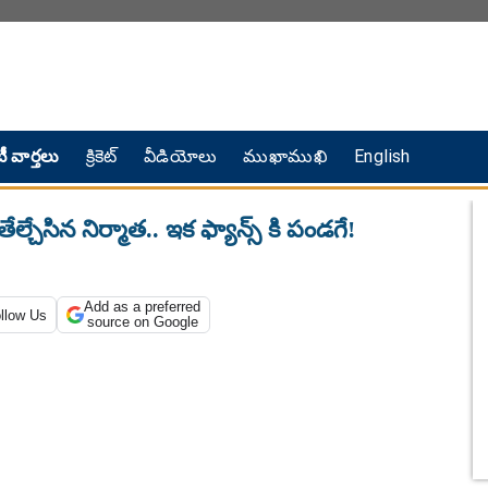
ీ వార్తలు
క్రికెట్
వీడియోలు
ముఖాముఖి
English
్చేసిన నిర్మాత.. ఇక ఫ్యాన్స్ కి పండగే!
Add as a preferred
llow Us
source on Google