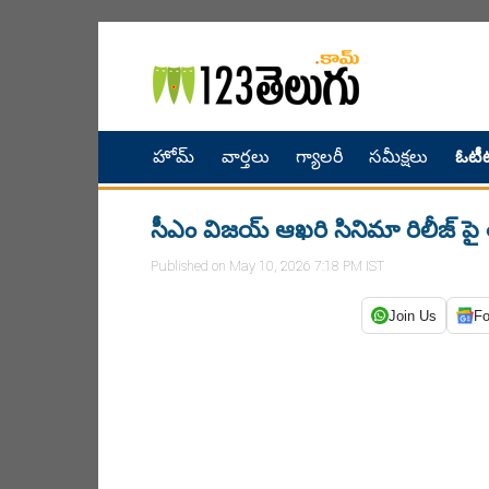
హోమ్
వార్తలు
గ్యాలరీ
సమీక్షలు
ఓటీట
సీఎం విజయ్ ఆఖరి సినిమా రిలీజ్ పై తేల
Published on May 10, 2026 7:18 PM IST
Join Us
Fo