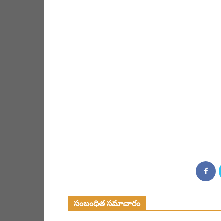
సంబంధిత సమాచారం