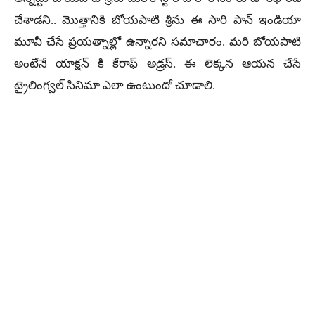
చేశాడని.. మొత్తానికి బోయపాటి శ్రీను ఈ సారి పాన్ ఇండియా
మూవీ చేసే ప్రయత్నాల్లో ఉన్నారని సమాచారం. మరి బోయపాటి
అంటేనే యాక్షన్ కి కేరాఫ్ అడ్రస్. ఈ లెక్కన ఆయన చేసే
ట్రైలింగ్వల్ సినిమా ఎలా ఉంటుందో చూడాలి.