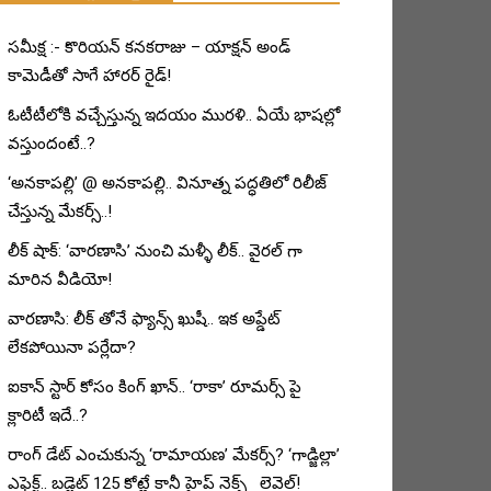
సమీక్ష :- కొరియన్ కనకరాజు – యాక్షన్ అండ్
కామెడీతో సాగే హారర్ రైడ్!
ఓటీటీలోకి వచ్చేస్తున్న ఇదయం మురళి.. ఏయే భాషల్లో
వస్తుందంటే..?
‘అనకాపల్లి’ @ అనకాపల్లి.. వినూత్న పద్ధతిలో రిలీజ్
చేస్తున్న మేకర్స్..!
లీక్ షాక్: ‘వారణాసి’ నుంచి మళ్ళీ లీక్.. వైరల్ గా
మారిన వీడియో!
వారణాసి: లీక్ తోనే ఫ్యాన్స్ ఖుషీ.. ఇక అప్డేట్
లేకపోయినా పర్లేదా?
ఐకాన్ స్టార్ కోసం కింగ్ ఖాన్.. ‘రాకా’ రూమర్స్ పై
క్లారిటీ ఇదే..?
రాంగ్ డేట్ ఎంచుకున్న ‘రామాయణ’ మేకర్స్? ‘గాడ్జిల్లా’
ఎఫెక్ట్.. బడ్జెట్ 125 కోట్లే కానీ హైప్ నెక్స్ట్ లెవెల్!