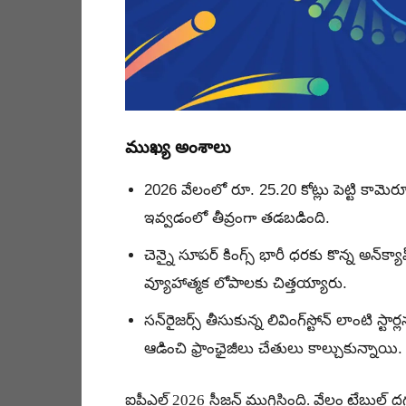
ముఖ్య అంశాలు
2026 వేలంలో రూ. 25.20 కోట్లు పెట్టి కామెరూన
ఇవ్వడంలో తీవ్రంగా తడబడింది.
చెన్నై సూపర్ కింగ్స్ భారీ ధరకు కొన్న అన్‌క్యాప్
వ్యూహాత్మక లోపాలకు చిత్తయ్యారు.
సన్‌రైజర్స్ తీసుకున్న లివింగ్‌స్టోన్ లాంటి స్టా
ఆడించి ఫ్రాంఛైజీలు చేతులు కాల్చుకున్నాయి.
ఐపీఎల్ 2026 సీజన్ ముగిసింది. వేలం టేబుల్ దగ