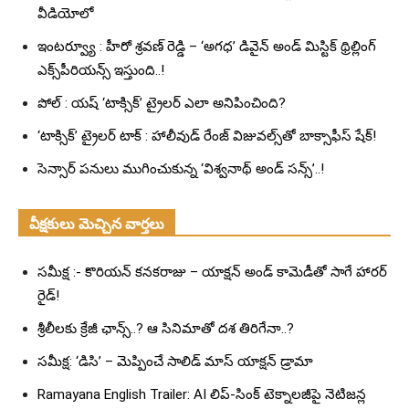
వీడియోలో
ఇంటర్వ్యూ : హీరో శ్రవణ్ రెడ్డి – ‘అగధ’ డివైన్ అండ్ మిస్టిక్ థ్రిల్లింగ్
ఎక్స్‌పీరియన్స్ ఇస్తుంది..!
పోల్ : యష్ ‘టాక్సిక్’ ట్రైలర్ ఎలా అనిపించింది?
‘టాక్సిక్’ ట్రైలర్ టాక్ : హాలీవుడ్ రేంజ్ విజువల్స్‌తో బాక్సాఫీస్ షేక్!
సెన్సార్ పనులు ముగించుకున్న ‘విశ్వనాథ్ అండ్ సన్స్’..!
వీక్షకులు మెచ్చిన వార్తలు
సమీక్ష :- కొరియన్ కనకరాజు – యాక్షన్ అండ్ కామెడీతో సాగే హారర్
రైడ్!
శ్రీలీలకు క్రేజీ ఛాన్స్..? ఆ సినిమాతో దశ తిరిగేనా..?
సమీక్ష: ‘డిసి’ – మెప్పించే సాలిడ్ మాస్ యాక్షన్ డ్రామా
Ramayana English Trailer: AI లిప్-సింక్ టెక్నాలజీపై నెటిజన్ల