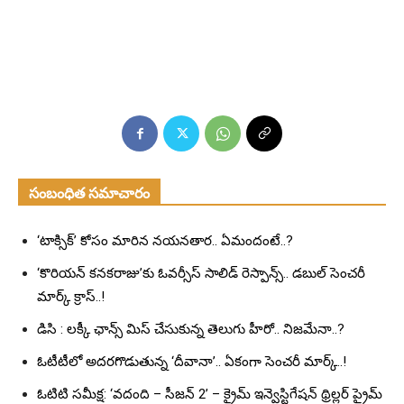
సంబంధిత సమాచారం
‘టాక్సిక్’ కోసం మారిన నయనతార.. ఏమందంటే..?
‘కొరియన్ కనకరాజు’కు ఓవర్సీస్ సాలిడ్ రెస్పాన్స్.. డబుల్ సెంచరీ
మార్క్ క్రాస్..!
డిసి : లక్కీ ఛాన్స్ మిస్ చేసుకున్న తెలుగు హీరో.. నిజమేనా..?
ఓటీటీలో అదరగొడుతున్న ‘దీవానా’.. ఏకంగా సెంచరీ మార్క్..!
ఓటిటి సమీక్ష: ‘వదంది – సీజన్ 2’ – క్రైమ్ ఇన్వెస్టిగేషన్ థ్రిల్లర్ ప్రైమ్