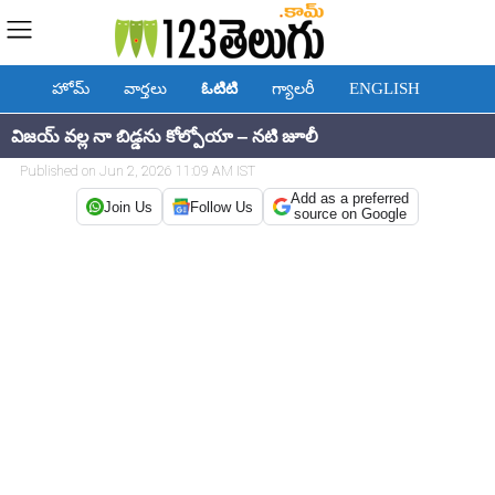
హోమ్
వార్తలు
ఓటిటి
గ్యాలరీ
ENGLISH
విజయ్ వల్ల నా బిడ్డను కోల్పోయా – నటి జూలీ
Published on Jun 2, 2026 11:09 AM IST
Add as a preferred
Join Us
Follow Us
source on Google