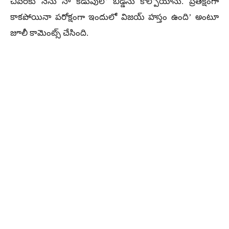
చివరకు నేను నా కడుపులో బిడ్డను కోల్పోయాను. ప్రతక్షంగా
కాకపోయినా పరోక్షంగా ఇందులో విజయ్ హస్తం ఉంది’ అంటూ
జూలీ కామెంట్స్ చేసింది.