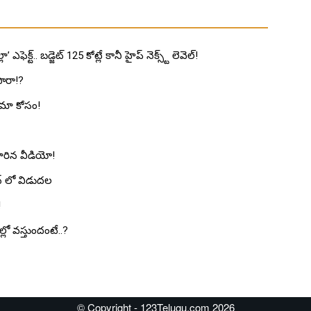
ఫెక్ట్.. బడ్జెట్ 125 కోట్లే కానీ హైప్ నెక్స్ట్ లెవెల్!
సారా!?
రామా కోసం!
 మారిన వీడియో!
షన్ లో విడుదల
!
లో వస్తుందంటే..?
© Copyright - 123Telugu.com 2026