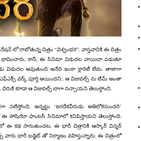
ినేషన్ లో రాబోతున్న చిత్రం “విశ్వంభర”. వాస్తవానికి ఈ చిత్రం
దని భావించారు, కానీ, ఈ సినిమా విడుదల వాయిదా పడుతూ
పుడు విడుదల అవుతుంది అనేది ఇంకా క్లారిటీ లేదు. తాజాగా
విఎఫ్ఎక్స్ వర్క్ పూర్తి అయిందని.. ఆ విజువల్స్ ను టీమ్ అంతా
. చిరుకి కూడా ఆ విజువల్స్ బాగా నచ్చాయని తెలుస్తోంది.
ా నటిస్తోంది. అన్నట్టు ‘జగదేకవీరుడు అతిలోకసుందరి’
ట్ ఈ సోషియో ఫాంటసీ సినిమాలో కనిపిస్తాయని తెలుస్తోంది.
లో ఈ కథ సాగుతుందట. ఈ భారీ చిత్రానికి ఆస్కార్ విన్నర్
 వారు భారీ బడ్జెట్ తో నిర్మాణం వహిస్తున్నారు. ఈ చిత్రంలో