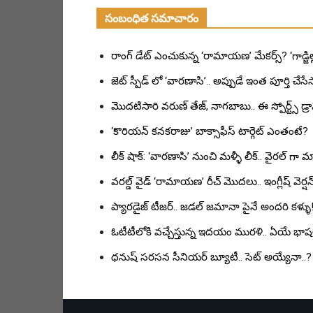
సంబంధిత సమాచారం
రాంగ్ డేట్ ఎంచుకున్న ‘రామాయణ’ మేకర్స్? ‘గాడ్జిల్లా’ ఎ
జెట్ స్పీడ్ లో ‘వారణాసి’.. అప్పుడే ఇంత పూర్తి చేసే
మొదటిసారి వరుణ్ తేజ్, నాగబాబు.. ఈ స్పోర్ట్స్ డ్
‘కొరియన్ కనకరాజు’ బాక్సాఫీస్ టార్గెట్ ఎంతంటే?
లీక్ షాక్: ‘వారణాసి’ నుంచి మళ్ళీ లీక్.. వైరల్ గా
వరల్డ్ వైడ్ ‘రామాయణ’ రీచ్ మొదలు.. ఇంగ్లీష్ వెర్
ప్యారడైజ్ టీజర్.. జడల్ జమానా పైనే అందరి కళ్ళు
ఓటీటీలోకి వచ్చేస్తున్న ఇదయం మురళి.. ఏయే భాషల్
ధనుష్ సరసన సీనియర్ బ్యూటీ.. సెట్ అయ్యేనా..?