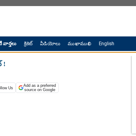
ీ వార్తలు
క్రికెట్
వీడియోలు
ముఖాముఖి
English
్ !
Add as a preferred
llow Us
source on Google