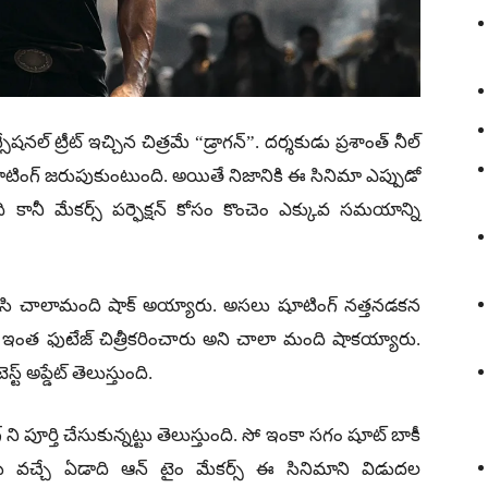
సేషనల్ ట్రీట్ ఇచ్చిన చిత్రమే “డ్రాగన్”. దర్శకుడు ప్రశాంత్ నీల్
గా షూటింగ్ జరుపుకుంటుంది. అయితే నిజానికి ఈ సినిమా ఎప్పుడో
 కానీ మేకర్స్ పర్ఫెక్షన్ కోసం కొంచెం ఎక్కువ సమయాన్ని
్ చూసి చాలామంది షాక్ అయ్యారు. అసలు షూటింగ్ నత్తనడకన
ఇంత ఫుటేజ్ చిత్రీకరించారు అని చాలా మంది షాకయ్యారు.
్ అప్డేట్ తెలుస్తుంది.
గ్ ని పూర్తి చేసుకున్నట్టు తెలుస్తుంది. సో ఇంకా సగం షూట్ బాకీ
చేసి వచ్చే ఏడాది ఆన్ టైం మేకర్స్ ఈ సినిమాని విడుదల