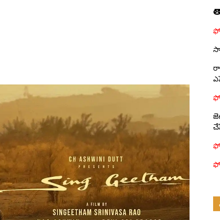
త
సా
రా
ఎఫ
జె
చే