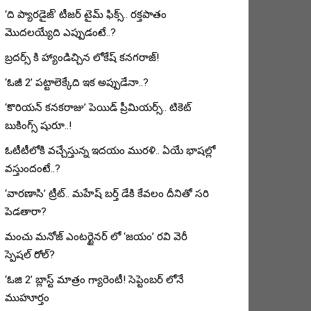
‘ది ప్యారడైజ్’ టీజర్ టైమ్ ఫిక్స్.. రక్తపాతం
మొదలయ్యేది ఎప్పుడంటే..?
బ్రదర్స్ కి హ్యాండిచ్చిన లోకేష్ కనగరాజ్!
‘ఓజీ 2’ పట్టాలెక్కేది ఇక అప్పుడేనా..?
‘కొరియన్ కనకరాజు’ పెయిడ్ ప్రీమియర్స్.. టికెట్
బుకింగ్స్ షురూ..!
ఓటీటీలోకి వచ్చేస్తున్న ఇదయం మురళి.. ఏయే భాషల్లో
వస్తుందంటే..?
‘వారణాసి’ ట్రీట్.. మహేష్ బర్త్ డేకి కేవలం దీనితో సరి
పెడతారా?
మంచు మనోజ్ ఎంటర్టైనర్ లో ‘జయం’ రవి వెరీ
స్పెషల్ రోల్?
‘ఓజి 2’ బ్లాస్ట్ మాత్రం గ్యారెంటీ! సెప్టెంబర్ లోనే
ముహూర్తం