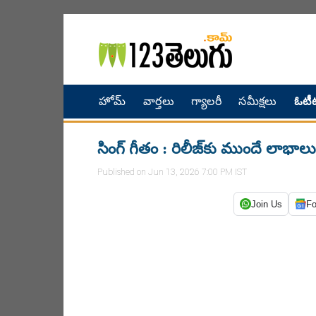
హోమ్
వార్తలు
గ్యాలరీ
సమీక్షలు
ఓటీట
సింగ్ గీతం : రిలీజ్‌కు ముందే లాభాలు తెచ
Published on Jun 13, 2026 7:00 PM IST
Join Us
Fo