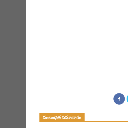
సంబంధిత సమాచారం