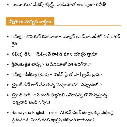
‘రామాయణ’ మేకర్స్ ట్విస్ట్.. ఇండియాలో ఆలస్యంగా రిలీజ్!
వీక్షకులు మెచ్చిన వార్తలు
సమీక్ష :- కొరియన్ కనకరాజు – యాక్షన్ అండ్ కామెడీతో సాగే హారర్
రైడ్!
సమీక్ష: ‘డిసి’ – మెప్పించే సాలిడ్ మాస్ యాక్షన్ డ్రామా
శ్రీలీలకు క్రేజీ ఛాన్స్..? ఆ సినిమాతో దశ తిరిగేనా..?
సమీక్ష : కేజేక్యూ (KJQ) – రొటీన్ ప్లే తో సాగే క్రైమ్ డ్రామా
ట్రైలర్ డేట్ లాక్ చేసుకున్న ‘పళ్ళబురుసు’.. ఎప్పుడంటే..?
ట్రైలర్ టాక్ : లవ్ అండ్ ఫ్యామిలీ ఎమోషన్స్ తో మెప్పిస్తున్న
‘విశ్వనాధ్ అండ్ సన్స్’..!
Ramayana English Trailer: AI లిప్-సింక్ టెక్నాలజీపై నెటిజన్ల
ప్రశంసలు!.. హిందీ కంటే ఇంగ్లీష్ డబ్బింగ్ బాగుందా?