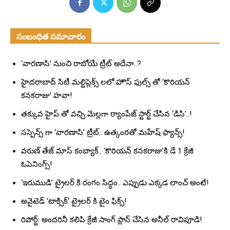
సంబంధిత సమాచారం
‘వారణాసి’ నుంచి రాబోయే ట్రీట్ అదేనా..?
హైదరాబాద్ సిటీ మల్టిప్లెక్స్ లలో హౌస్ ఫుల్స్ తో ‘కొరియన్
కనకరాజు’ హవా!
తక్కువ హైప్ తో వచ్చి మెల్లగా ర్యాంపేజ్ స్టార్ట్ చేసిన ‘డిసి’..!
సస్పెన్స్ గా ‘వారణాసి’ ట్రీట్.. ఉత్కంఠతో మహేష్ ఫ్యాన్స్!
వరుణ్ తేజ్ మాస్ కంబ్యాక్.. ‘కొరియన్ కనకరాజు’కి డే 1 క్రేజీ
ఓపెనింగ్స్!
‘ఇరుముడి’ ట్రైలర్ కి రంగం సిద్ధం.. ఎప్పుడు ఎక్కడ లాంచ్ అంటే!
అవైటెడ్ ‘టాక్సిక్’ ట్రైలర్ కి టైం ఫిక్స్!
రిపోర్ట్: అందరినీ కలిపి క్రేజీ సాంగ్ ప్లాన్ చేసిన అనీల్ రావిపూడి!