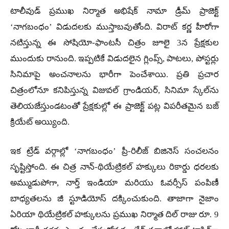
టాలీవుడ్ ప్రముఖ నిర్మాత అభిషేక్ నామా డ్రీమ్ ప్రాజెక్ట్
‘నాగబంధం’ విడుదలకు ముస్తాబవుతోంది. విరాట్ కర్ణ హీరోగా
నటిస్తున్న ఈ సోషియో-ఫాంటసీ చిత్రం జూలై 3న ప్రేక్షకుల
ముందుకు రానుంది. ఇప్పటికే విడుదలైన గ్లింప్స్, పాటలు, పోస్టర్లు
సినిమాపై అంచనాలను భారీగా పెంచేశాయి. ప్రతి ప్రచార
చిత్రంలోనూ కనిపిస్తున్న విజువల్ గ్రాండియర్, సినిమా స్కేల్‌ను
తెలియజేస్తుండటంతో ప్రేక్షకుల్లో ఈ ప్రాజెక్ట్ పట్ల విపరీతమైన బజ్
క్రియేట్ అయ్యింది.
​ఇక ట్రేడ్ వర్గాల్లో ‘నాగబంధం’ ప్రీ-రిలీజ్ బిజినెస్ సంచలనం
సృష్టిస్తోంది. ఈ చిత్ర నాన్-థియేట్రికల్ హక్కులు రికార్డు ధరలకు
అమ్ముడుపోగా, నార్త్ ఇండియా మరియు ఓవర్సీస్ పంపిణీ
బాధ్యతలను జీ స్టూడియోస్ దక్కించుకుంది. తాజాగా నైజాం
ఏరియా థియేట్రికల్ హక్కులను ప్రముఖ నిర్మాత దిల్ రాజు రూ. 9