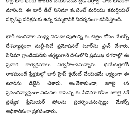
కోట్ల భారీ ధరకు సొంతం చేసుకోవడం ట్రేడ్ వర్గాల్లో హాట్ టాపిక్‌గా
మారింది. ఈ భారీ డీల్ సినిమా కంటెంట్ మరియు కమర్షియల్
సక్సెస్‌పై పరిశ్రమకు ఉన్న నమ్మకానికి నిదర్శనంగా కనిపిస్తోంది.
​భారీ అంచనాల మధ్య విడుదలవుతున్న ఈ చిత్రం కోసం మేకర్స్
దేశవ్యాప్తంగా మల్టీ-సిటీ ప్రమోషనల్ టూర్‌ను ప్లాన్ చేశారు.
సినిమా గ్రాండియర్‌కు తగ్గట్టుగానే దేశంలోని ప్రముఖ నగరాల్లో ఈ
ప్రచార కార్యక్రమాలు నిర్వహించనున్నారు. థియేటర్లలోకి
రాకముందే ప్రేక్షకుల్లో భారీ హైప్ క్రియేట్ చేయడమే లక్ష్యంగా ఈ
టూర్‌ను డిజైన్ చేశారు. అంతేకాకుండా, జూలై 3న
ప్రపంచవ్యాప్తంగా విడుదల కానున్న ఈ సినిమా కోసం జూలై 2నే
ప్రత్యేక ప్రీమియర్ షోలను ప్రదర్శించనున్నట్లు మేకర్స్
అధికారికంగా ప్రకటించారు.